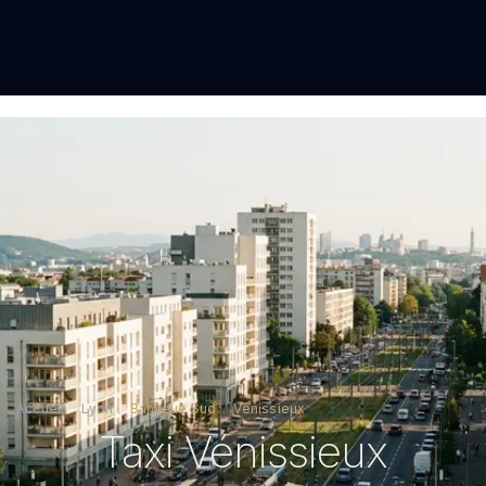
Accueil
Lyon
Banlieue Sud
Vénissieux
.
.
.
Taxi Vénissieux